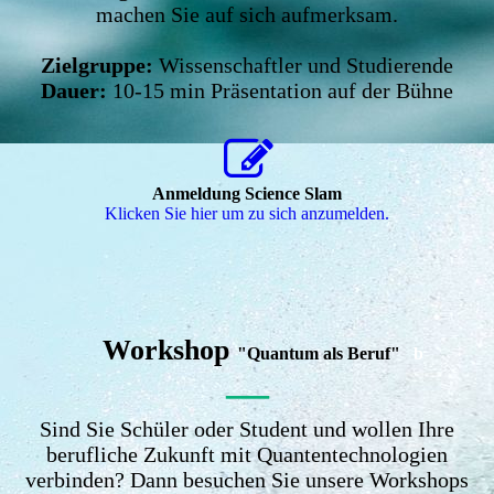
machen Sie auf sich aufmerksam.
Zielgruppe:
Wissenschaftler und Studierende
Dauer:
10-15 min Präsentation auf der Bühne
Anmeldung Science Slam
Klicken Sie hier um zu sich anzumelden.
Workshop
"Quantum als Beruf"
b
—
Sind Sie Schüler oder Student und wollen Ihre
berufliche Zukunft mit Quantentechnologien
verbinden? Dann besuchen Sie unsere Workshops